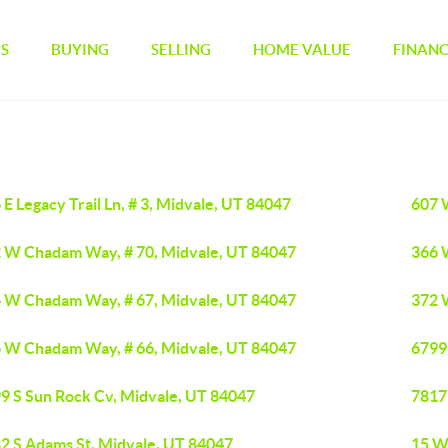
GS
BUYING
SELLING
HOME VALUE
FINAN
 E Legacy Trail Ln, # 3, Midvale, UT 84047
607 
 W Chadam Way, # 70, Midvale, UT 84047
366 
 W Chadam Way, # 67, Midvale, UT 84047
372 
 W Chadam Way, # 66, Midvale, UT 84047
6799
9 S Sun Rock Cv, Midvale, UT 84047
7817 
2 S Adams St, Midvale, UT 84047
15 W