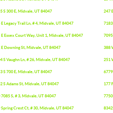
5 S 300 E, Midvale, UT 84047
247 E
 E Legacy Trail Ln, # 4, Midvale, UT 84047
7183 
 E Essex Court Way, Unit 1, Midvale, UT 84047
7095
 E Downing St, Midvale, UT 84047
388 
4 S Vaughn Ln, # 26, Midvale, UT 84047
251 
3 S 700 E, Midvale, UT 84047
6779
2 S Adams St, Midvale, UT 84047
177 
 7085 S, # 3, Midvale, UT 84047
7750
 Spring Crest Ct, # 30, Midvale, UT 84047
8342 