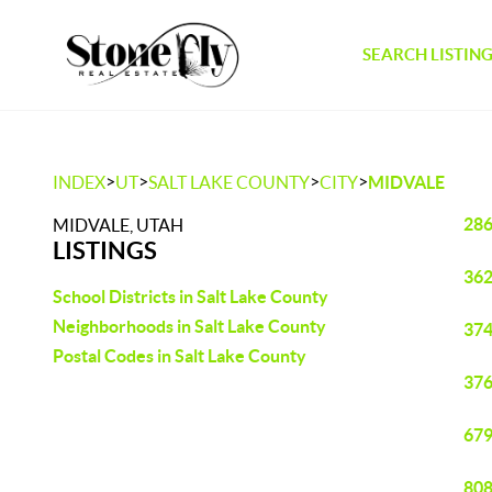
SEARCH LISTIN
>
>
>
>
INDEX
UT
SALT LAKE COUNTY
CITY
MIDVALE
286
MIDVALE, UTAH
LISTINGS
362
School Districts in Salt Lake County
Neighborhoods in Salt Lake County
374
Postal Codes in Salt Lake County
376
679
808