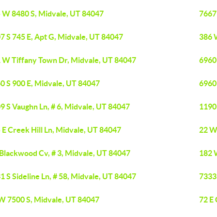
 W 8480 S, Midvale, UT 84047
7667 
7 S 745 E, Apt G, Midvale, UT 84047
386 
 W Tiffany Town Dr, Midvale, UT 84047
6960
0 S 900 E, Midvale, UT 84047
6960
9 S Vaughn Ln, # 6, Midvale, UT 84047
1190
 E Creek Hill Ln, Midvale, UT 84047
22 W
 Blackwood Cv, # 3, Midvale, UT 84047
182 
1 S Sideline Ln, # 58, Midvale, UT 84047
7333 
W 7500 S, Midvale, UT 84047
72 E