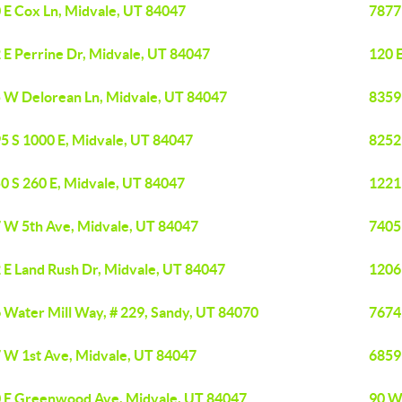
 E Cox Ln, Midvale, UT 84047
7877
 E Perrine Dr, Midvale, UT 84047
120 E
 W Delorean Ln, Midvale, UT 84047
8359 
5 S 1000 E, Midvale, UT 84047
8252
0 S 260 E, Midvale, UT 84047
1221
 W 5th Ave, Midvale, UT 84047
7405
 E Land Rush Dr, Midvale, UT 84047
1206
 Water Mill Way, # 229, Sandy, UT 84070
7674
 W 1st Ave, Midvale, UT 84047
6859
 E Greenwood Ave, Midvale, UT 84047
90 W