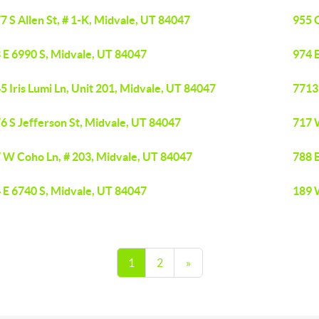
7 S Allen St, # 1-K, Midvale, UT 84047
955 C
 E 6990 S, Midvale, UT 84047
974 
5 Iris Lumi Ln, Unit 201, Midvale, UT 84047
7713
6 S Jefferson St, Midvale, UT 84047
717 
 W Coho Ln, # 203, Midvale, UT 84047
788 
 E 6740 S, Midvale, UT 84047
189 
1
2
»