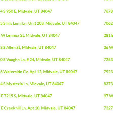
4 S 950 E, Midvale, UT 84047
7678
5 S Iris Lumi Ln, Unit 203, Midvale, UT 84047
7062
 W Lennox St, Midvale, UT 84047
281 
3 S Allen St, Midvale, UT 84047
36 W
0 S Vaughn Ln, # 24, Midvale, UT 84047
7253
6 Waterside Cv, Apt 12, Midvale, UT 84047
7923 
4 S Mysteria Ln, Midvale, UT 84047
8373 
 E 7215 S, Midvale, UT 84047
97 W
 E Creekhill Ln, Apt 10, Midvale, UT 84047
7327 